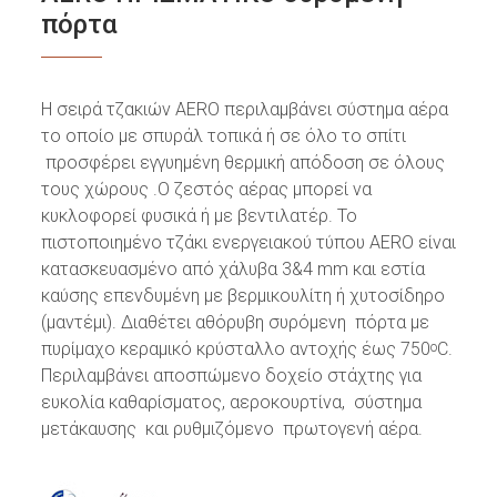
πόρτα
H σειρά τζακιών AERO περιλαμβάνει σύστημα αέρα
το οποίο με σπυράλ τοπικά ή σε όλο το σπίτι
προσφέρει εγγυημένη θερμική απόδοση σε όλους
τους χώρους .Ο ζεστός αέρας μπορεί να
κυκλοφορεί φυσικά ή με βεντιλατέρ. Το
πιστοποιημένο τζάκι ενεργειακού τύπου AERO είναι
κατασκευασμένο από χάλυβα 3&4 mm και εστία
καύσης επενδυμένη με βερμικουλίτη ή χυτοσίδηρο
(μαντέμι). Διαθέτει αθόρυβη συρόμενη πόρτα με
πυρίμαχο κεραμικό κρύσταλλο αντοχής έως 750
C.
ο
Περιλαμβάνει αποσπώμενο δοχείο στάχτης για
ευκολία καθαρίσματος, αεροκουρτίνα, σύστημα
μετάκαυσης και ρυθμιζόμενο πρωτογενή αέρα.