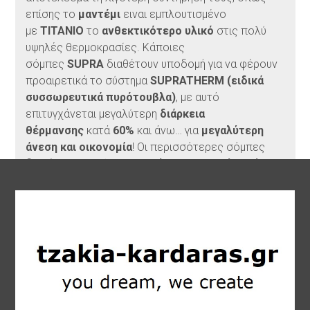
επίσης το
μαντέμι
ειναι εμπλουτισμένο
με
ΤΙΤΑΝΙΟ
το
ανθεκτικότερο υλικό
στις πολύ
υψηλές θερμοκρασίες. Κάποιες
σόμπες
SUPRA
διαθέτουν υποδομή για να φέρουν
προαιρετικά το σύστημα
SUPRATHERM (ειδικά
συσσωρευτικά πυρότουβλα)
, με αυτό
επιτυγχάνεται μεγαλύτερη
διάρκεια
θέρμανσης
κατά
60%
και άνω… για
μεγαλύτερη
άνεση και οικονομία
! Οι περισσότερες σόμπες
διαθέτουν το σύστημα 1
0 ώρες συνεχούς καύσης
.