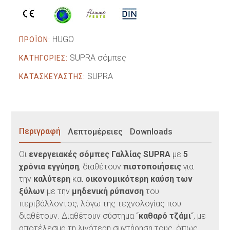
HUGO
ΠΡΟΪΟΝ:
SUPRA σόμπες
ΚΑΤΗΓΟΡΙΕΣ:
SUPRA
ΚΑΤΑΣΚΕΥΑΣΤΗΣ:
Περιγραφή
Λεπτομέρειες
Downloads
Οι
ενεργειακές σόμπες Γαλλίας SUPRA
με
5
χρόνια εγγύηση
, διαθέτουν
πιστοποιήσεις
για
την
καλύτερη
και
οικονομικότερη καύση των
ξύλων
με την
μηδενική ρύπανση
του
περιβάλλοντος, λόγω της τεχνολογίας που
διαθέτουν. Διαθέτουν σύστημα “
καθαρό τζάμι
“, με
αποτέλεσμα τη λιγότερη συντήρηση τους, όπως